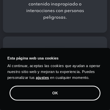
contenido inapropiado o
interacciones con personas
peligrosas.
Esta página web usa cookies
Al continuar, aceptas las cookies que ayudan a operar
nuestro sitio web y mejoran tu experiencia. Puedes
personalizar tus
ajustes
en cualquier momento.
Atención al cliente 24 horas
al día, 7 días a la semana
OK
Obtenga la mejor atención al cliente
de su clase por parte del equipo de