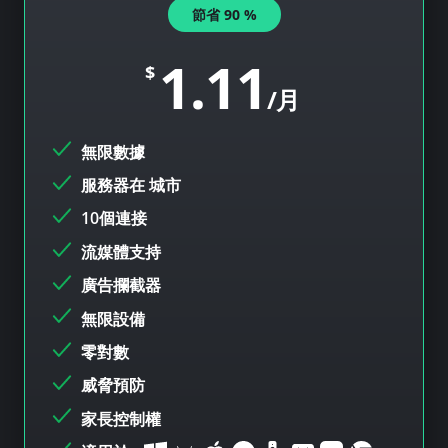
節省
90
%
1.11
$
/月
無限數據
服務器在
城市
10個連接
流媒體支持
廣告攔截器
無限設備
零對數
威脅預防
家長控制權