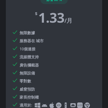
1.33
$
/月
無限數據
服務器在
城市
10個連接
流媒體支持
廣告攔截器
無限設備
零對數
威脅預防
家長控制權
適用於: