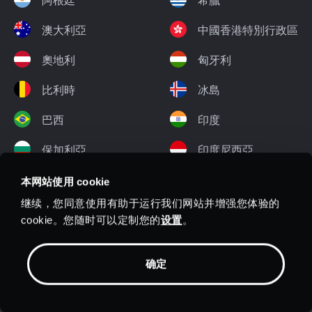
阿根廷
希臘
澳大利亞
中國香港特別行政區
奧地利
匈牙利
比利時
冰島
巴西
印度
保加利亞
印度尼西亞
加拿大
愛爾蘭
本网站使用 cookie
继续，您同意使用有助于运行我们网站并增强您体验的
捷克共和國
以色列
cookie。您随时可以定制您的
设置
。
丹麥
意大利
确定
愛沙尼亞
日本
芬蘭
韓國（南）