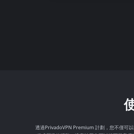
透過PrivadoVPN Premium 計劃，