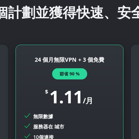
個計劃並獲得快速、安
24 個月無限VPN + 3 個免費
節省
90
%
1.11
$
/月
無限數據
服務器在
城市
10個連接