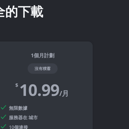
全的下載
1個月計劃
沒有積蓄
10.99
$
/月
無限數據
服務器在
城市
10個連接