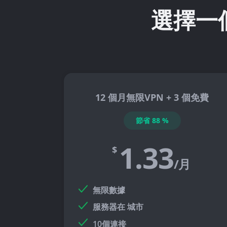
選擇一
12 個月無限VPN + 3 個免費
節省
88
%
1.33
$
/月
無限數據
服務器在
城市
10個連接