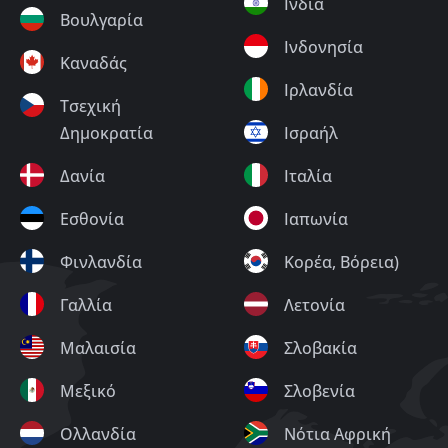
Ινδία
Βουλγαρία
Ινδονησία
Καναδάς
Ιρλανδία
Τσεχική
Δημοκρατία
Ισραήλ
Δανία
Ιταλία
Εσθονία
Ιαπωνία
Φινλανδία
Κορέα, Βόρεια)
Γαλλία
Λετονία
Μαλαισία
Σλοβακία
Μεξικό
Σλοβενία
Ολλανδία
Νότια Αφρική