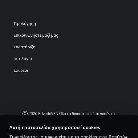
Τιμολόγηση
Επικοινωνήστε μαζί μας
Υποστήριξη
Ιστολόγιο
Σύνδεση
Ⓒ
2026
PrivadoVPN Ολα τα δικαιώματα διατηρούνται
Το "WireGuard®" και το λογότυπο "WireGuard®" είναι σήματα κατατεθέντα
Αυτή η ιστοσελίδα χρησιμοποιεί cookies
του Jason A. Donenfeld.
Συνεχίζοντας, συμφωνείτε με τα cookies που βοηθούν