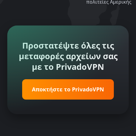
πολιτείες Αμερικής
Προστατέψτε όλες τις
μεταφορές αρχείων σας
με το PrivadoVPN
Αποκτήστε το PrivadoVPN