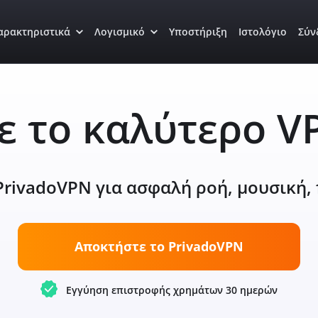
αρακτηριστικά
Λογισμικό
Υποστήριξη
Ιστολόγιο
Σύν
 το καλύτερο V
rivadoVPN για ασφαλή ροή, μουσική, 
Αποκτήστε το PrivadoVPN
Εγγύηση επιστροφής χρημάτων 30 ημερών