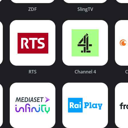
ZDF
SlingTV
RTS
Channel 4
C