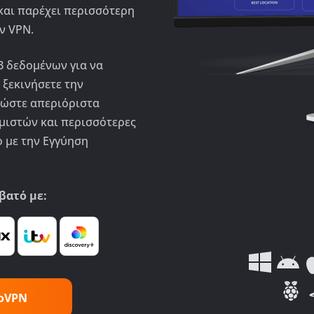
και παρέχει περισσότερη
ν VPN.
B δεδομένων για να
 ξεκινήσετε την
δώστε απεριόριστα
μιστών και περισσότερες
 με την Εγγύηση
βατό με:
doVPN