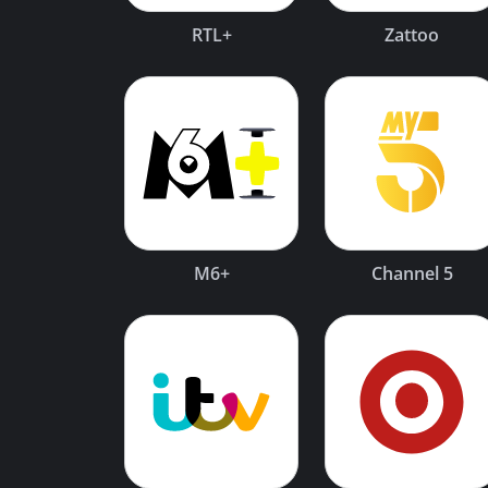
RTL+
Zattoo
M6+
Channel 5