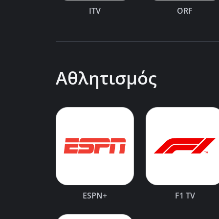
ITV
ORF
Αθλητισμός
ESPN+
F1 TV