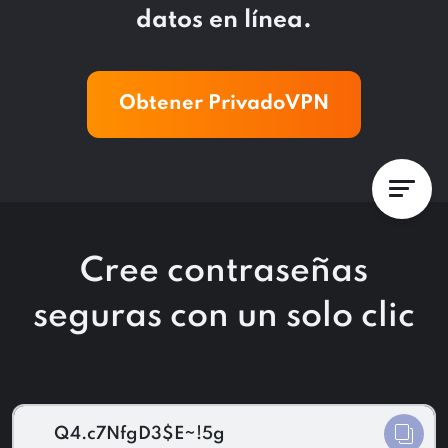
datos en línea.
Obtener PrivadoVPN
Cree contraseñas
seguras con un solo clic
Q4.c7NfgD3$E~!5g