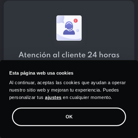
Atención al cliente 24 horas
al día, 7 días a la semana
Esta página web usa cookies
Obtenga la mejor atención al cliente
Al continuar, aceptas las cookies que ayudan a operar
de su clase por parte del equipo de
nuestro sitio web y mejoran tu experiencia. Puedes
soporte dedicado de PrivadoVPN .
personalizar tus
ajustes
en cualquier momento.
Estamos a tu disposición a cualquier
hora, todos los días del año, ya sea a
OK
través del chat o del correo
electrónico.