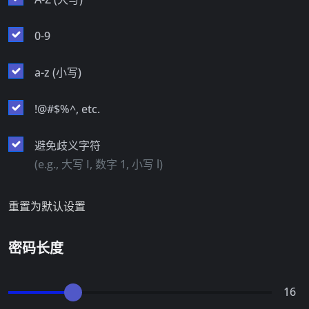
0-9
a-z (小写)
!@#$%^, etc.
避免歧义字符
(e.g., 大写 I, 数字 1, 小写 l)
重置为默认设置
密码长度