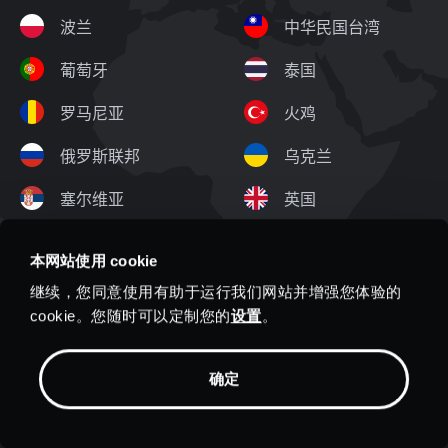
波兰
中华民国台湾
葡萄牙
泰国
罗马尼亚
火鸡
俄罗斯联邦
乌克兰
塞尔维亚
英国
新加坡
美国
本网站使用 cookie
继续，您同意使用有助于运行我们网站并增强您体验的
cookie。您随时可以定制您的
设置
。
立即使用 VPN 保护您的其余
确定
数据