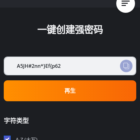
一键创建强密码
A5JH#2nn*}Ef{p62
再生
字符类型
A-Z (大写)