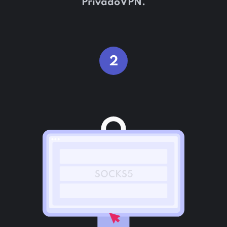
PrivadoVPN.
2