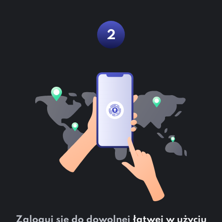
2
Zaloguj się do dowolnej
łatwej w użyciu