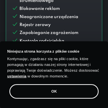
strumieniowego
Blokowanie reklam
Nieograniczone urządzenia
Rejestr zerowy
Zapobieganie zagrożeniom
Kontrola rodzicielska
Aplikacje dla:
Niniejsza strona korzysta z plików cookie
Kontynuując, zgadzasz się na pliki cookie, które
pomagają w działaniu naszej strony internetowej i
Dodać
$
1.99/mies. Program
poprawiają Twoje doświadczenie. Możesz dostosować
antywirusowy
ustawienia
w dowolnym momencie.
OK
Wybierz