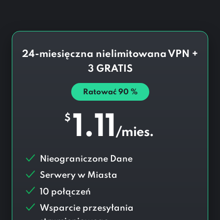
24-miesięczna nielimitowana VPN +
3 GRATIS
Ratować
90
%
1.11
$
/mies.
Nieograniczone Dane
Serwery w
Miasta
10 połączeń
Wsparcie przesyłania