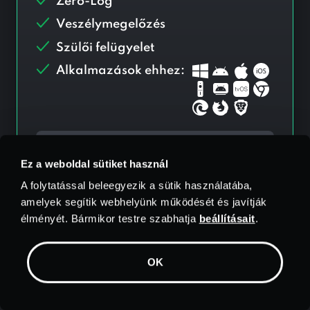
Zero-Log
Veszélymegelőzés
Szülői felügyelet
Alkalmazások ehhez:
Hozzáadás
$
1.99/hó Vírusirtó
Ez a weboldal sütiket használ
A folytatással beleegyezik a sütik használatába,
Válassza ki
amelyek segítik webhelyünk működését és javítják
élményét. Bármikor testre szabhatja
beállításait
.
30 napos pénzvisszafizetési garancia
OK
A felhasználók 82%-a ezt a tervet
választotta