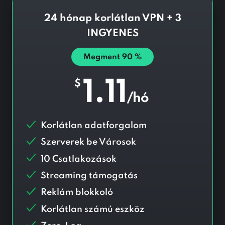
24 hónap korlátlan VPN + 3
INGYENES
Megment
90
%
1.11
$
/hó
Korlátlan adatforgalom
Szerverek be
Városok
10 Csatlakozások
Streaming támogatás
Reklám blokkoló
Korlátlan számú eszköz