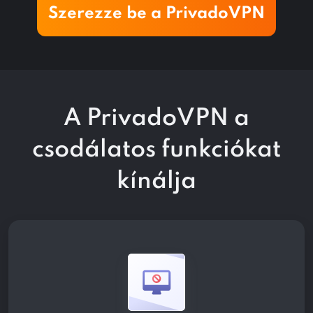
Szerezze be a PrivadoVPN
A PrivadoVPN a
csodálatos funkciókat
kínálja