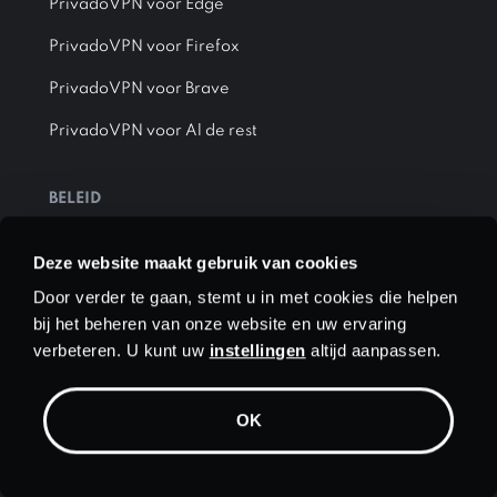
PrivadoVPN voor Edge
PrivadoVPN voor Firefox
PrivadoVPN voor Brave
PrivadoVPN voor Al de rest
BELEID
Privacybeleid
Deze website maakt gebruik van cookies
Servicevoorwaarden
Door verder te gaan, stemt u in met cookies die helpen
bij het beheren van onze website en uw ervaring
Auteursrechtbeleid
verbeteren. U kunt uw
instellingen
altijd aanpassen.
Privacybeleid voor Email Relay
OK
Koekjes
OVER ONS