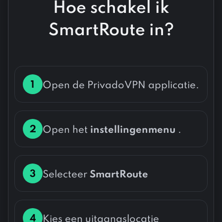
Hoe schakel ik
SmartRoute in?
1
Open de PrivadoVPN applicatie.
2
Open het
instellingenmenu
.
3
Selecteer
SmartRoute
4
Kies een uitgangslocatie