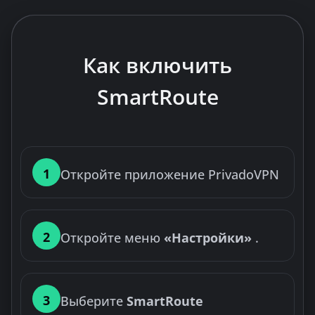
Как включить
SmartRoute
1
Откройте приложение PrivadoVPN
2
Откройте меню
«Настройки»
.
3
Выберите
SmartRoute