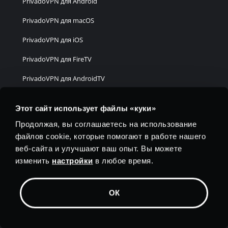
PrivadoVPN для Android
PrivadoVPN для macOS
PrivadoVPN для iOS
PrivadoVPN для FireTV
PrivadoVPN для AndroidTV
PrivadoVPN для tvOS
Этот сайт использует файлы «куки»
PrivadoVPN для Chrome
Продолжая, вы соглашаетесь на использование
PrivadoVPN для Edge
файлов cookie, которые помогают в работе нашего
веб-сайта и улучшают ваш опыт. Вы можете
PrivadoVPN для Firefox
изменить
настройки
в любое время.
PrivadoVPN для Brave
ОК
PrivadoVPN для Все остальное
ПОЛИТИКИ