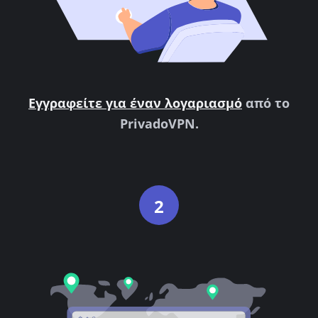
Εγγραφείτε για έναν λογαριασμό
από το
PrivadoVPN.
2