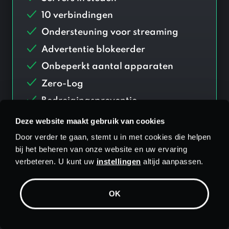
10 verbindingen
Ondersteuning voor streaming
Advertentie blokeerder
Onbeperkt aantal apparaten
Zero-Log
Bedreigingspreventie
Ouderlijk toezicht
Deze website maakt gebruik van cookies
Apps voor:
Door verder te gaan, stemt u in met cookies die helpen
bij het beheren van onze website en uw ervaring
verbeteren. U kunt uw
instellingen
altijd aanpassen.
Toevoegen
$
1.99/mnd Antivirus
OK
Selecteer