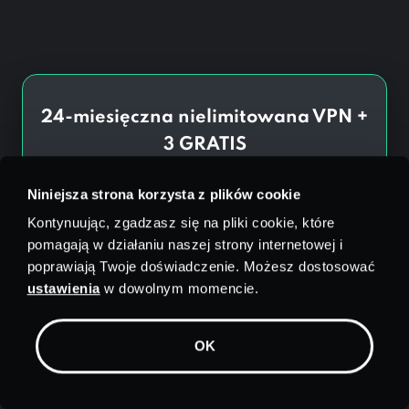
24-miesięczna nielimitowana VPN +
3 GRATIS
Ratować
90
%
Niniejsza strona korzysta z plików cookie
Kontynuując, zgadzasz się na pliki cookie, które
1.11
$
pomagają w działaniu naszej strony internetowej i
/mies.
poprawiają Twoje doświadczenie. Możesz dostosować
ustawienia
w dowolnym momencie.
Nieograniczone Dane
Serwery w
Miasta
OK
10 połączeń
Wsparcie przesyłania