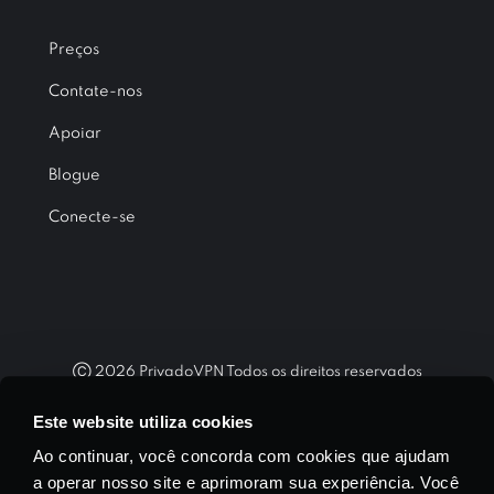
Preços
Contate-nos
Apoiar
Blogue
Conecte-se
Ⓒ
2026
PrivadoVPN Todos os direitos reservados
"WireGuard®" e o logotipo "WireGuard®" são marcas registradas
Este website utiliza cookies
de Jason A. Donenfeld.
Ao continuar, você concorda com cookies que ajudam
a operar nosso site e aprimoram sua experiência. Você