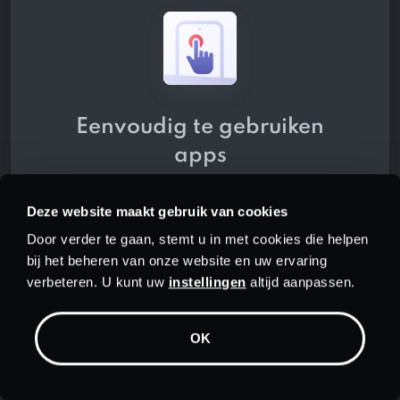
Eenvoudig te gebruiken
apps
Het is eenvoudig om PrivadoVPN te
Deze website maakt gebruik van cookies
gebruiken. Download gewoon een
Door verder te gaan, stemt u in met cookies die helpen
van onze gratis apps voor Windows,
bij het beheren van onze website en uw ervaring
Android, Mac, iPhone, iPad, Android
verbeteren. U kunt uw
instellingen
altijd aanpassen.
TV of Amazon Fire TV Stick. Met één
druk op de knop kunt u uw gegevens
OK
beschermen.