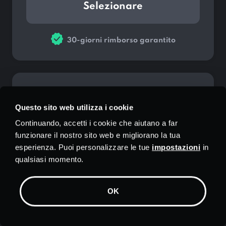
Selezionare
30-giorni rimborso garantito
Piano di 1 mese
Questo sito web utilizza i cookie
Nessun risparmio
Continuando, accetti i cookie che aiutano a far
funzionare il nostro sito web e migliorano la tua
10.99
$
esperienza. Puoi personalizzare le tue
impostazioni
in
/mese
qualsiasi momento.
Dati illimitati
OK
Server dentro
Città
10 Connessioni