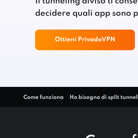
Il tunneling diviso ti cons
decidere quali app sono p
Ottieni PrivadoVPN
Come funziona
Ho bisogno di split tunne