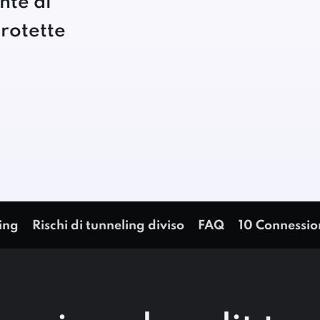
ente di
rotette
ling
Rischi di tunneling diviso
FAQ
10 Connessio