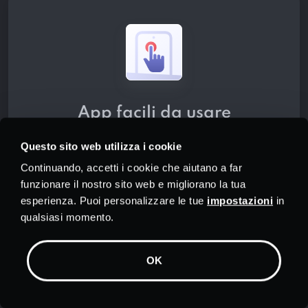
App facili da usare
È semplice usare PrivadoVPN. Basta
Questo sito web utilizza i cookie
scaricare una delle nostre app
Continuando, accetti i cookie che aiutano a far
gratuite per Windows, Android, Mac,
funzionare il nostro sito web e migliorano la tua
iPhone, iPad, Android TV o Amazon
esperienza. Puoi personalizzare le tue
impostazioni
in
qualsiasi momento.
Fire TV Stick. Sarai in grado di
proteggere i tuoi dati con la semplice
pressione di un pulsante.
OK