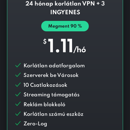
24 hónap korlátlan VPN + 3
INGYENES
Megment
90
%
1.11
$
/hó
Korlátlan adatforgalom
Szerverek be
Városok
10 Csatlakozások
Streaming támogatás
Reklám blokkoló
Korlátlan számú eszköz
Zero-Log