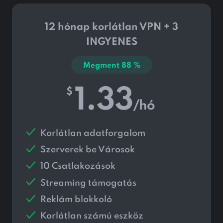
12 hónap korlátlan VPN + 3
INGYENES
Megment
88
%
1.33
$
/hó
Korlátlan adatforgalom
Szerverek be
Városok
10 Csatlakozások
Streaming támogatás
Reklám blokkoló
Korlátlan számú eszköz