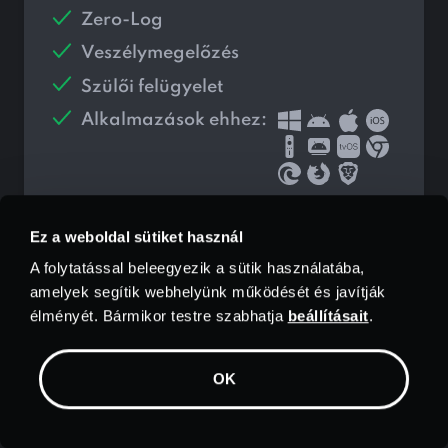
Zero-Log
Veszélymegelőzés
Szülői felügyelet
Alkalmazások ehhez:
Hozzáadás
$
1.99/hó Vírusirtó
Ez a weboldal sütiket használ
A folytatással beleegyezik a sütik használatába,
amelyek segítik webhelyünk működését és javítják
Válassza ki
élményét. Bármikor testre szabhatja
beállításait
.
30 napos pénzvisszafizetési garancia
OK