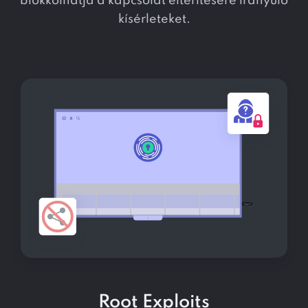
blokkolhatja a kapcsolat eltérítésére irányuló
kísérleteket.
Root Exploits