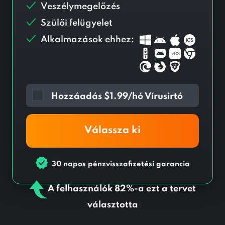
Veszélymegelőzés
Szülői felügyelet
Alkalmazások ehhez:
Hozzáadás
$
1.99/hó Vírusirtó
Válassza ki
30 napos pénzvisszafizetési garancia
A felhasználók 82%-a ezt a tervet
választotta