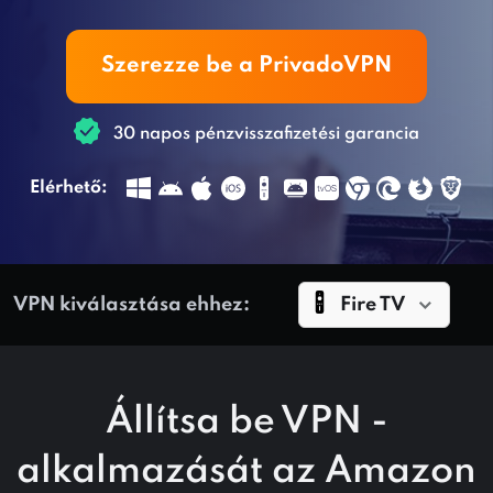
Szerezze be a PrivadoVPN
30 napos pénzvisszafizetési garancia
Elérhető:
VPN kiválasztása ehhez:
Fire TV
Állítsa be VPN -
alkalmazását az Amazon