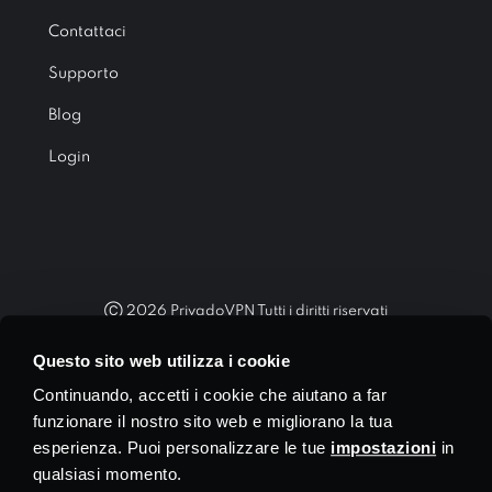
Contattaci
Supporto
Blog
Login
Ⓒ
2026
PrivadoVPN Tutti i diritti riservati
"WireGuard®" e il logo "WireGuard®" sono marchi registrati di
Questo sito web utilizza i cookie
Jason A. Donenfeld.
Continuando, accetti i cookie che aiutano a far
funzionare il nostro sito web e migliorano la tua
esperienza. Puoi personalizzare le tue
impostazioni
in
qualsiasi momento.