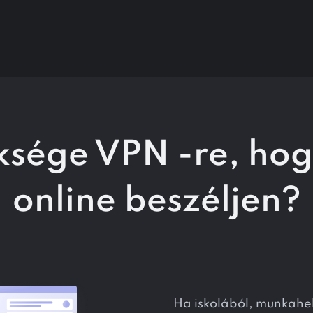
ksége VPN -re,
hog
online beszéljen?
Ha iskolából, munkahel