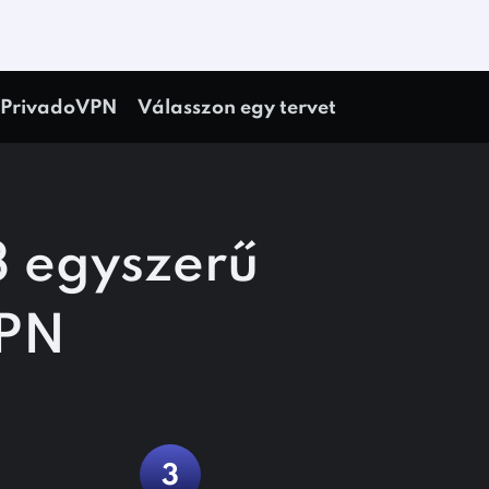
a PrivadoVPN
Válasszon egy tervet
3 egyszerű
VPN
3