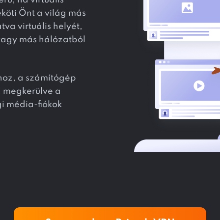
ű, ha virtuális
öti Önt a világ más
va virtuális helyét,
 vagy más hálózatból
khoz, a számítógép
k, megkerülve a
gi média-fiókok