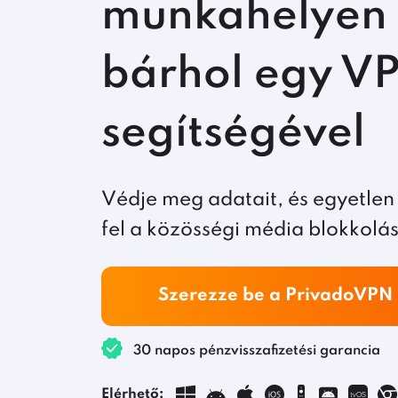
munkahelyen
bárhol egy V
segítségével
Védje meg adatait, és egyetlen 
fel a közösségi média blokkolás
Szerezze be a PrivadoVPN
30 napos pénzvisszafizetési garancia
Elérhető: