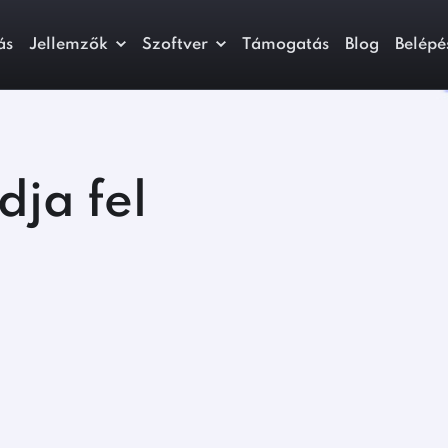
ás
Jellemzők
Szoftver
Támogatás
Blog
Belépé
dja fel