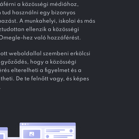
áférni a közösségi médiához,
 tud használni egy bizonyos
zást. A munkahelyi, iskolai és más
ztudottan ellenzik a közösségi
Omegle-hez való hozzáférést.
ott weboldallal szembeni erkölcsi
ggyőződés, hogy a közösségi
és elterelheti a figyelmet és a
heti. De te felnőtt vagy, és képes
.