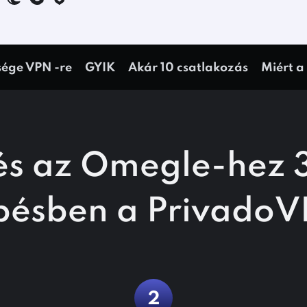
sége VPN -re
GYIK
Akár 10 csatlakozás
Miért 
és az Omegle-hez
pésben
a Privado
2