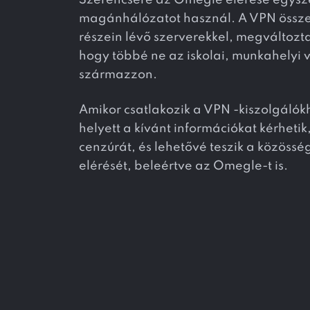
Szerencsére az Omegle elérése egyszer
magánhálózatot használ. A VPN összek
részein lévő szerverekkel, megváltoztat
hogy többé ne az iskolai, munkahelyi
származzon.
Amikor csatlakozik a VPN -kiszolgáló
helyett a kívánt információkat kérheti
cenzúrát, és lehetővé teszik a közössé
elérését, beleértve az Omegle-t is.