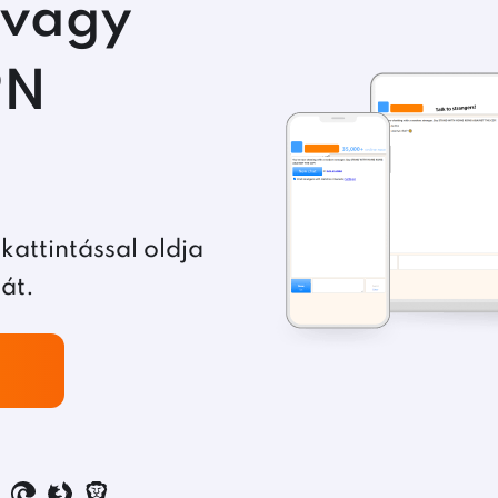
 vagy
PN
kattintással oldja
át.