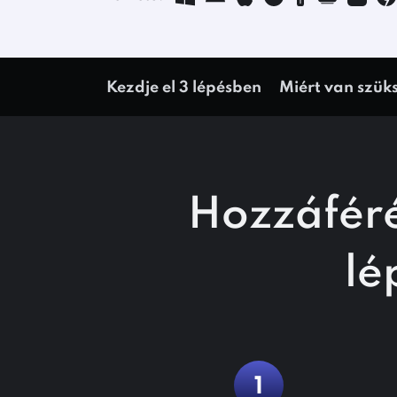
Kezdje el 3 lépésben
Miért van szük
Hozzáfér
lé
1