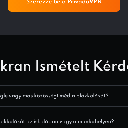
Szerezze be a PrivadoVPN
kran Ismételt Kérd
gle vagy más közösségi média blokkolását?
lokkolását az iskolában vagy a munkahelyen?