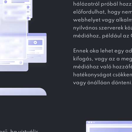
hálózatról próbál hozz
előfordulhat, hogy nem
webhelyet vagy alkalma
nyilvános szerverek kö
médiához, például az 
Ennek oka lehet egy ad
kifogás, vagy az a me
médiához való hozzáfér
hatékonyságot csökkent
vagy önállóan dönteni