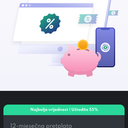
Najbolja vrijednost | Uštedite
55%
12-mjesečna pretplata