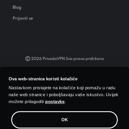
Blog
Prijaviti se
Ⓒ
2026
PrivadoVPN Sva prava pridržana
"WireGuard®" i logotip "WireGuard®" registrirani su zaštitni znakovi
Jasona A. Donenfelda.
Ova web-stranica koristi kolačiće
Nastavkom pristajete na kolačiće koji pomažu u radu
naše web stranice i poboljšavaju vaše iskustvo. Uvijek
možete prilagoditi
postavke
.
Valuta
$ USD
OK