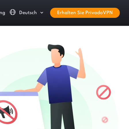
ng
Deutsch
Erhalten Sie PrivadoVPN