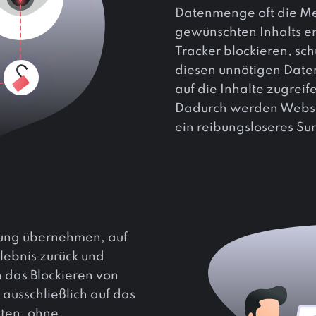
Datenmenge oft die Me
gewünschten Inhalts er
Tracker blockieren, sch
diesen unnötigen Daten
auf die Inhalte zugreif
Dadurch werden Websit
ein reibungsloseres Su
bung übernehmen, auf
rlebnis zurück und
h das Blockieren von
ausschließlich auf das
ten, ohne